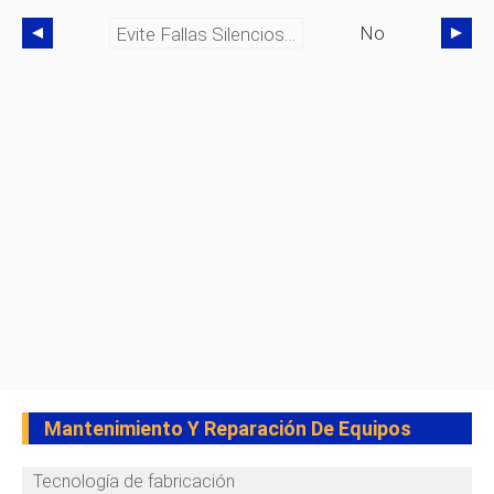
No
Evite Fallas Silenciosas En Aguas Residuales:cómo El Software De Gestión De Activos Empresariales Detiene El Costoso Caos
Mantenimiento Y Reparación De Equipos
Tecnología de fabricación