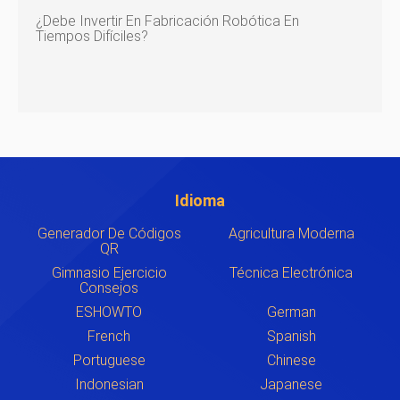
¿Debe Invertir En Fabricación Robótica En
Tiempos Difíciles?
Idioma
Generador De Códigos
Agricultura Moderna
QR
Gimnasio Ejercicio
Técnica Electrónica
Consejos
ESHOWTO
German
French
Spanish
Portuguese
Chinese
Indonesian
Japanese