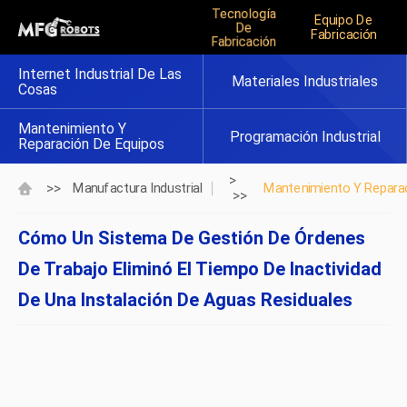
Tecnología
Equipo De
De
Fabricación
Fabricación
Internet Industrial De Las
Materiales Industriales
Cosas
Mantenimiento Y
Programación Industrial
Reparación De Equipos
>
>>
Manufactura Industrial
Mantenimiento Y Repara
>>
Cómo Un Sistema De Gestión De Órdenes
De Trabajo Eliminó El Tiempo De Inactividad
De Una Instalación De Aguas Residuales