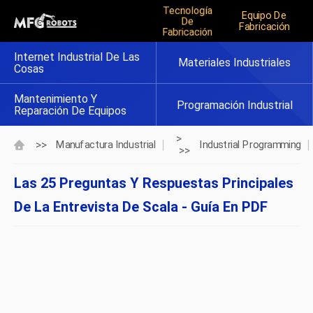
Tecnología
Equipo De
De
Fabricación
Fabricación
Internet Industrial De Las
Materiales Industriales
Cosas
Mantenimiento Y
Programación Industrial
Reparación De Equipos
>
>>
Manufactura Industrial
Industrial Programming
>>
Las 25 Preguntas Y Respuestas Principales
De La Entrevista De Scala - Guía En PDF