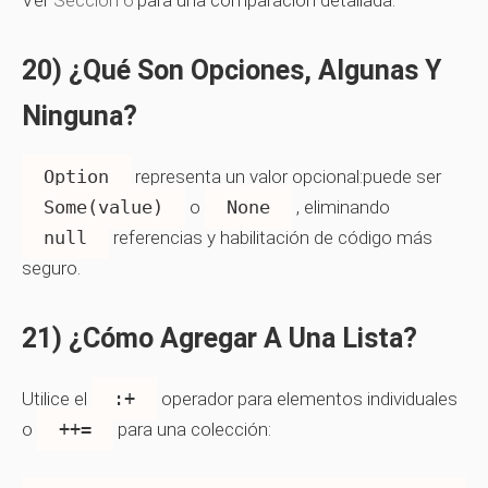
Ver
Sección 6
para una comparación detallada.
20) ¿Qué Son Opciones, Algunas Y
Ninguna?
Option
representa un valor opcional:puede ser
Some(value)
o
None
, eliminando
null
referencias y habilitación de código más
seguro.
21) ¿Cómo Agregar A Una Lista?
Utilice el
:+
operador para elementos individuales
o
++=
para una colección: