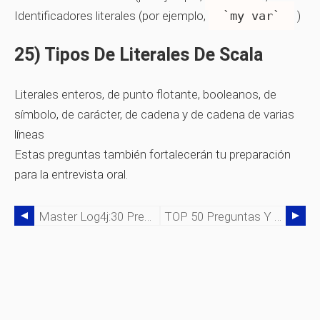
Identificadores literales (por ejemplo,
`my var`
)
25) Tipos De Literales De Scala
Literales enteros, de punto flotante, booleanos, de
símbolo, de carácter, de cadena y de cadena de varias
líneas
Estas preguntas también fortalecerán tu preparación
para la entrevista oral.
Master Log4j:30 Preguntas Esenciales De Entrevistas Y Respuestas De Expertos (2026)
TOP 50 Preguntas Y Respuestas De La Entrevista De WebLogic (2026)