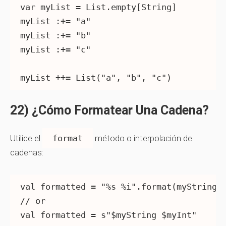
var myList = List.empty[String]

myList :+= "a"

myList :+= "b"

myList :+= "c"

myList ++= List("a", "b", "c")
22) ¿Cómo Formatear Una Cadena?
Utilice el
format
método o interpolación de
cadenas:
val formatted = "%s %i".format(myString, 
// or
