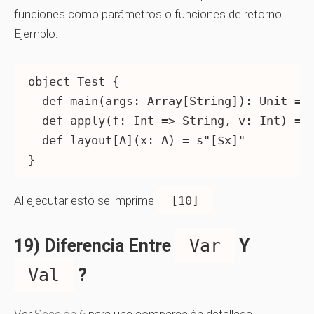
funciones como parámetros o funciones de retorno.
Ejemplo:
object Test {

  def main(args: Array[String]): Unit = p
  def apply(f: Int => String, v: Int) = f
  def layout[A](x: A) = s"[$x]"

}
Al ejecutar esto se imprime
[10]
.
19) Diferencia Entre
Var
Y
Val
?