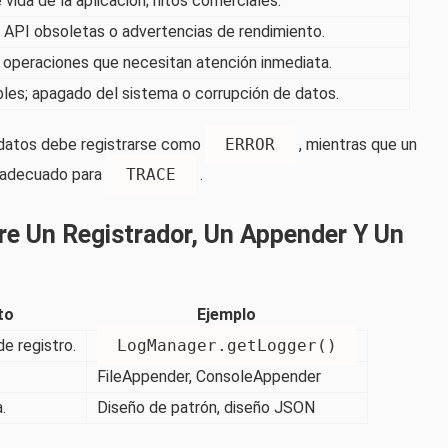
 vida de la aplicación; hitos comerciales.
 API obsoletas o advertencias de rendimiento.
; operaciones que necesitan atención inmediata.
bles; apagado del sistema o corrupción de datos.
e datos debe registrarse como
ERROR
, mientras que un
 adecuado para
TRACE
.
tre Un Registrador, Un Appender Y Un
to
Ejemplo
e registro.
LogManager.getLogger()
FileAppender, ConsoleAppender
.
Diseño de patrón, diseño JSON