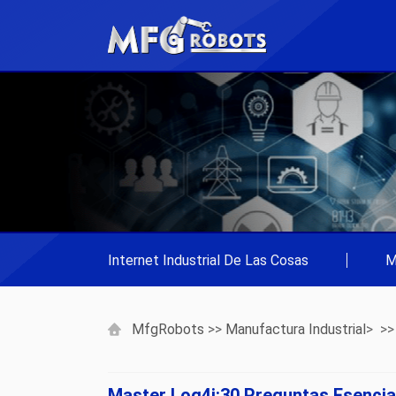
Internet Industrial De Las Cosas
|
M
MfgRobots
>>
Manufactura Industrial
> >
Master Log4j:30 Preguntas Esencia