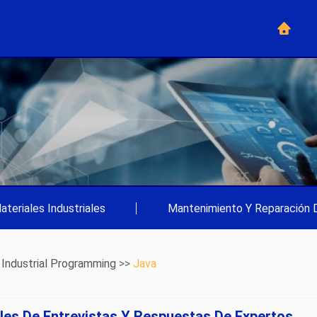
ateriales Industriales
|
Mantenimiento Y Reparación 
>
Industrial Programming
>>
Java
les De Entrevistas Y Respuestas De Expertos