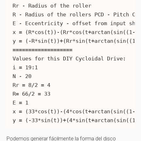
Rr - Radius of the roller

R - Radius of the rollers PCD - Pitch Cir
E - Eccentricity - offset from input shaf
x = (R*cos(t))-(Rr*cos(t+arctan(sin((1-N)
y = (-R*sin(t))+(Rr*sin(t+arctan(sin((1-N
===================

Values for this DIY Cycloidal Drive:

i = 19:1

N - 20

Rr = 8/2 = 4

R= 66/2 = 33

E = 1

x = (33*cos(t))-(4*cos(t+arctan(sin((1-20
y = (-33*sin(t))+(4*sin(t+arctan(sin((1-
Podemos generar fácilmente la forma del disco