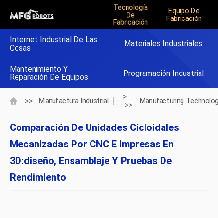
Tecnología
Equipo De
De
Fabricación
Fabricación
Internet Industrial De Las
Materiales Industriales
Cosas
Mantenimiento Y
Programación Industrial
Reparación De Equipos
>
>>
Manufactura Industrial
Manufacturing Technolo
>>
Comparación De Unidades Cicloidales
Mecanizadas Por CNC E Impresas En
3D:diseño, Ensamblaje Y Pruebas De
Rendimiento