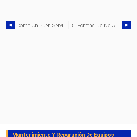
Cómo Un Buen Servicio Al Cliente Puede Convertir Las Malas Noticias En Buenas
31 Formas De No Acabar Con Su Electrónica Industrial
Mantenimiento Y Reparación De Equipos