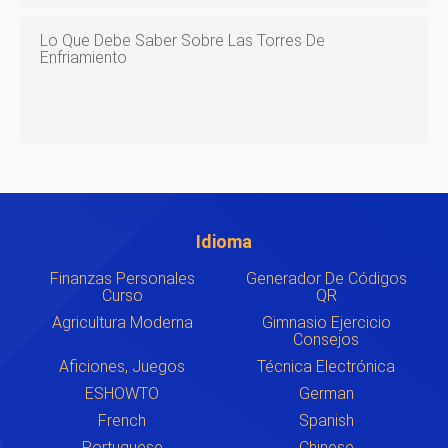
Lo Que Debe Saber Sobre Las Torres De
Enfriamiento
Idioma
Finanzas Personales
Generador De Códigos
Curso
QR
Agricultura Moderna
Gimnasio Ejercicio
Consejos
Aficiones, Juegos
Técnica Electrónica
ESHOWTO
German
French
Spanish
Portuguese
Chinese