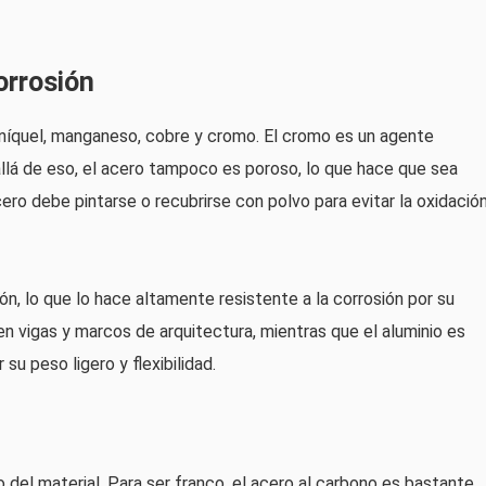
orrosión
 níquel, manganeso, cobre y cromo. El cromo es un agente
 allá de eso, el acero tampoco es poroso, lo que hace que sea
ero debe pintarse o recubrirse con polvo para evitar la oxidació
ión, lo que lo hace altamente resistente a la corrosión por su
n vigas y marcos de arquitectura, mientras que el aluminio es
u peso ligero y flexibilidad.
 del material. Para ser franco, el acero al carbono es bastante