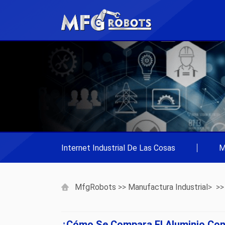
Internet Industrial De Las Cosas
|
M
MfgRobots
>>
Manufactura Industrial
> >
¿Cómo Se Compara El Aluminio Con 