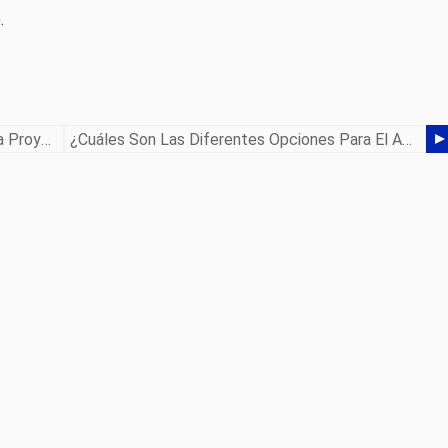
.
La Importancia De Los Modelos CAD Para Proyectos De Fabricación De Metal
¿Cuáles Son Las Diferentes Opciones Para El Acabado De Metales?