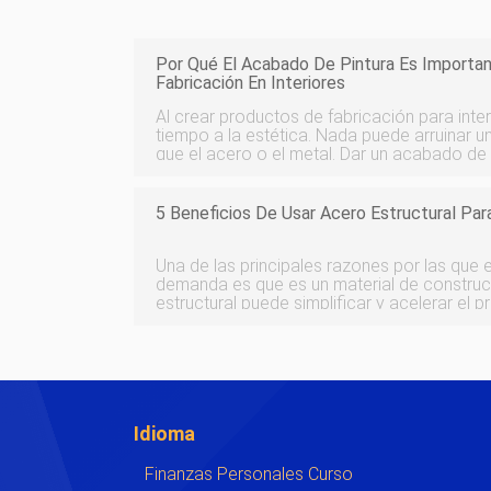
Por Qué El Acabado De Pintura Es Importa
Fabricación En Interiores
Al crear productos de fabricación para inte
tiempo a la estética. Nada puede arruinar
que el acero o el metal. Dar un acabado de
fabricación le permite elegir un color que 
diseño, sin dejar de sa
5 Beneficios De Usar Acero Estructural Par
Una de las principales razones por las que e
demanda es que es un material de construcc
estructural puede simplificar y acelerar el
debido a sus múltiples cualidades rentables
de los materiales más ecol
Idioma
Finanzas Personales Curso