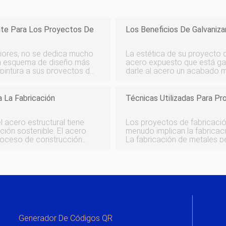
nte Para Los Proyectos De
Los Beneficios De Galvaniza
riores, no se dedica mucho
La estética de su proyecto de
 un esquema de diseño más
acero expuesto que está ga
 pintura a sus proyectos de
darle al acero un acabado má
coincida con su esquema de
acabado gris después de ha
puede pintar o recubrir con 
a La Fabricación
Técnicas Utilizadas Para P
l acero estructural tiene
Los proyectos de fabricació
ión sostenible. El acero
menudo implican la fabrica
 proceso de construcción
La fabricación de metales pe
. El acero es también uno
instalaciones adecuadas co
manejar proyectos personal
Generador De Códigos QR