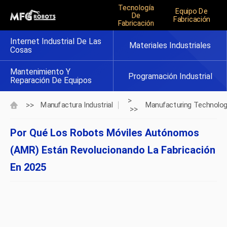
Tecnología
Equipo De
De
Fabricación
Fabricación
Internet Industrial De Las
Materiales Industriales
Cosas
Mantenimiento Y
Programación Industrial
Reparación De Equipos
>
>>
Manufactura Industrial
Manufacturing Technolo
>>
Por Qué Los Robots Móviles Autónomos
(AMR) Están Revolucionando La Fabricación
En 2025