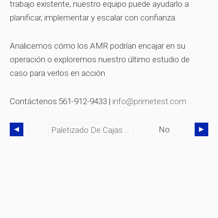
trabajo existente, nuestro equipo puede ayudarlo a
planificar, implementar y escalar con confianza.
Analicemos cómo los AMR podrían encajar en su
operación o exploremos nuestro último estudio de
caso para verlos en acción.
Contáctenos:561‑912‑9433 |
info@primetest.com
No
Paletizado De Cajas Mixtas En Tiempo Real Con Tecnología Photoneo MotionCam‑3D