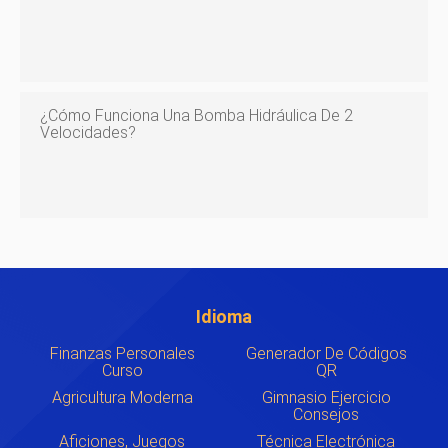
¿Cómo Funciona Una Bomba Hidráulica De 2
Velocidades?
Idioma
Finanzas Personales
Generador De Códigos
Curso
QR
Agricultura Moderna
Gimnasio Ejercicio
Consejos
Aficiones, Juegos
Técnica Electrónica