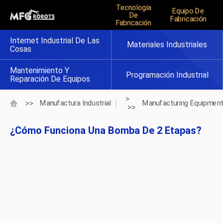
Tecnología
Equipo De
De
Fabricación
Fabricación
Internet Industrial De Las
Materiales Industriales
Cosas
Mantenimiento Y
Programación Industrial
Reparación De Equipos
>
>>
Manufactura Industrial
Manufacturing Equipmen
>>
¿Cómo Funciona Una Bomba De 2 Etapas?