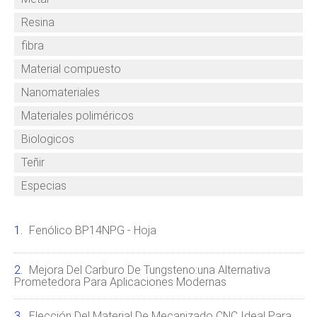
Resina
fibra
Material compuesto
Nanomateriales
Materiales poliméricos
Biologicos
Teñir
Especias
Fenólico BP14NPG - Hoja
Mejora Del Carburo De Tungsteno:una Alternativa
Prometedora Para Aplicaciones Modernas
Elección Del Material De Mecanizado CNC Ideal Para