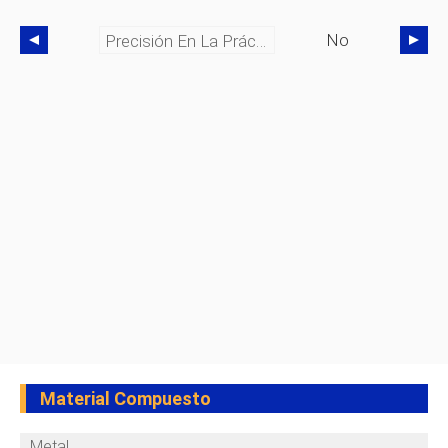
No
Precisión En La Práctica:cómo El Diseño Y La Fabricación De Contratos Impulsan La Innovación En Dispositivos Médicos
Material Compuesto
Metal