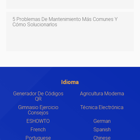
5 Problemas De Mantenimiento Más Comunes Y
Cómo Solucionarlos
Idioma
Generador De Códigos
Agricultura Moderna
QR
Gimnasio Ejercicio
Técnica Electrónica
Consejos
ESHOWTO
German
French
Spanish
Portuguese
Chinese